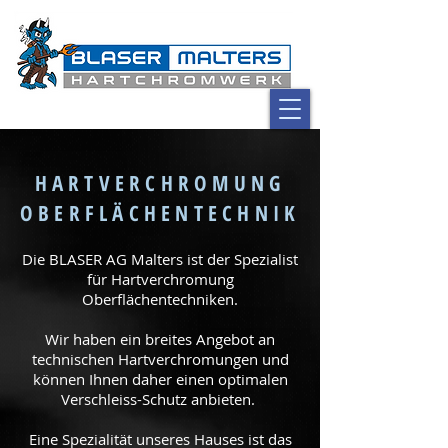
HARTVERCHROMUNG
OBERFLÄCHENTECHNIK
Die BLASER AG Malters ist der Spezialist
für Hartverchromung
Oberflächentechniken.
Wir haben ein breites Angebot an
technischen Hartverchromungen und
können Ihnen daher einen optimalen
Verschleiss-Schutz anbieten.
Eine Spezialität unseres Hauses ist das