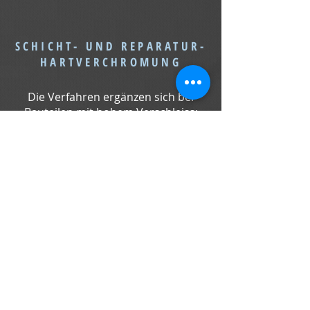
SCHICHT- UND REPARATUR-
HARTVERCHROMUNG
Die Verfahren ergänzen sich bei
Bauteilen mit hohem Verschleiss;
anstelle aufwändiger Härte-
Verfahren können präzise Bauteile
durch eine Schichthartverchromung
(in der Regel 0.1-0.5 mm) ohne
Verzug und bei sehr hoher Härte vor
Verschleiss geschützt werden
-Nutzen: Enormes Einsparpotenzial
durch die Rettung von Teilen, die
sonst zu Ausschuss werden
GALVANISCH NICKEL