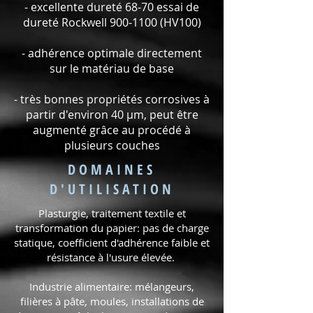
- excellente dureté 68-70 essai de
dureté Rockwell
900-1100
(HV100)
- adhérence optimale directement
sur le matériau de base
- très bonnes propriétés corrosives à
partir d'environ 40 μm, peut être
augmenté grâce au procédé à
plusieurs couches
DOMAINES
D'UTILISATION
Plasturgie, traitement textile et
transformation du papier: pas de charge
statique, coefficient d'adhérence faible et
résistance à l'usure élevée.
Industrie alimentaire: mélangeurs,
filières à pâte, moules, installations de