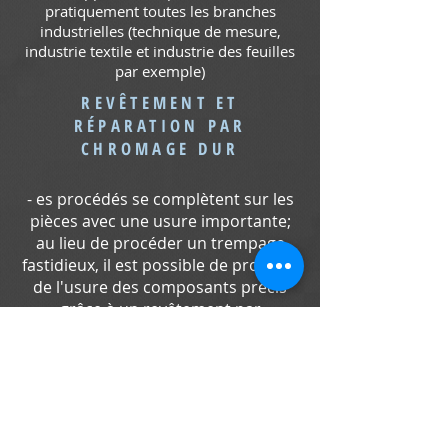
pratiquement toutes les branches
industrielles (technique de mesure,
industrie textile et industrie des feuilles
par exemple)
REVÊTEMENT ET
RÉPARATION PAR
CHROMAGE DUR
- es procédés se complètent sur les
pièces avec une usure importante;
au lieu de procéder un trempage
fastidieux, il est possible de protéger
de l'usure des composants précis
grâce à un revêtement par
chromage dur (en règle générale 0,1-
0,5 mm) sans déformation et avec
une très grande dureté
- L'avantage: énorme potentiel
d'économie grâce à la récupération