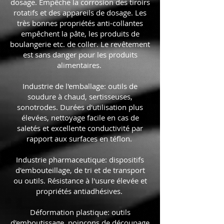
dosage. Empêche la corrosion des tiroirs
rotatifs et des appareils de dosage. Les
très bonnes propriétés anti-collantes
empêchent la pâte, les produits de
boulangerie etc. de coller. Le revêtement
est sans danger pour les produits
alimentaires.
Industrie de l'emballage: outils de
soudure à chaud, sertisseuses,
sonotrodes. Durées d'utilisation plus
élevées, nettoyage facile en cas de
saletés et excellente conductivité par
rapport aux surfaces en téflon.
Industrie pharmaceutique: dispositifs
d'embouteillage, de tri et de transport
ou outils. Résistance à l'usure élevée et
propriétés antiadhésives.
Déformation plastique: outils
d'emboutissage, poinçons de découpage