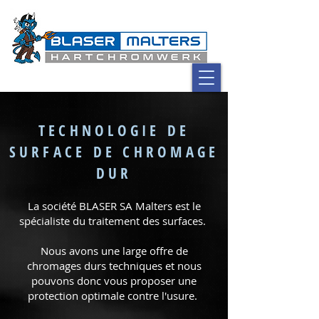
TECHNOLOGIE DE
SURFACE DE CHROMAGE
DUR
La société BLASER SA Malters est le
spécialiste du traitement des surfaces.
Nous avons une large offre de
chromages durs techniques et nous
pouvons donc vous proposer une
protection optimale contre l'usure.